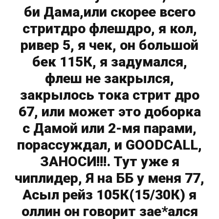
би Дама,или скорее всего
стритдро флешдро, я кол,
ривер 5, я чек, он большой
бек 115К, я задумался,
флеш не закрылся,
закрылось тока стрит дро
67, или может это доборка
с Дамой или 2-мя парами,
порассуждал, и GOODCALL,
ЗАНОСИ!!!. Тут уже я
чиплидер, Я на ББ у меня 77,
Асыл рейз 105К(15/30К) я
оллин он говорит зае*ался