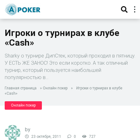
Игроки о турнирах в клубе
«Cash»
Sharky о турнире ДипСтек, который проходил в пятницу.
У ЕСТЬ ЖЕ ЗАНОС! Это если коротко. А так отличный
турнир, который пользуется наибольшей
популярностью в…
Главная страница
»
Онлайн покер
»
Игроки о турнирах в клубе
«Cash»
Онлайн покер
by
23 октября, 2011
0
727