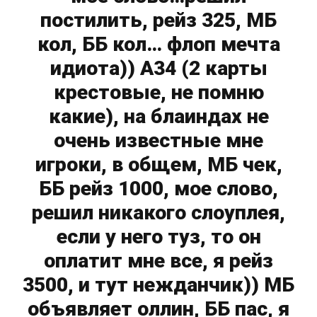
постилить, рейз 325, МБ
кол, ББ кол… флоп мечта
идиота)) А34 (2 карты
крестовые, не помню
какие), на блаиндах не
очень известные мне
игроки, в общем, МБ чек,
ББ рейз 1000, мое слово,
решил никакого слоуплея,
если у него туз, то он
оплатит мне все, я рейз
3500, и тут нежданчик)) МБ
объявляет оллин, ББ пас, я