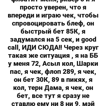
просто уверен, что я
впереди и играю чек, чтобы
спровоцировать блеф, он
быстрый бет 85К, я
задумался на 5 сек, и good
call, ИДИ СЮДА!! Через круг
такая же ситуация , я на ББ
у меня 72, Асыл кол, Шарки
пас, я чек, флоп 289, я чек,
он бет 30К, 89 в пикях, я
кол, терн Дама, я чек, он
бет, все тут я сразу не
ставлю ему ни 8 ни 9, мэй