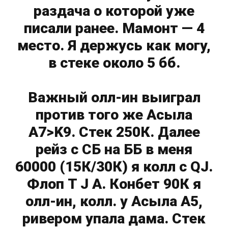
раздача о которой уже
писали ранее. Мамонт — 4
место. Я держусь как могу,
в стеке около 5 бб.
Важный олл-ин выиграл
против того же Асыла
A7>K9. Стек 250К. Далее
рейз с СБ на ББ в меня
60000 (15К/30К) я колл с QJ.
Флоп T J A. Конбет 90К я
олл-ин, колл. у Асыла А5,
ривером упала дама. Стек