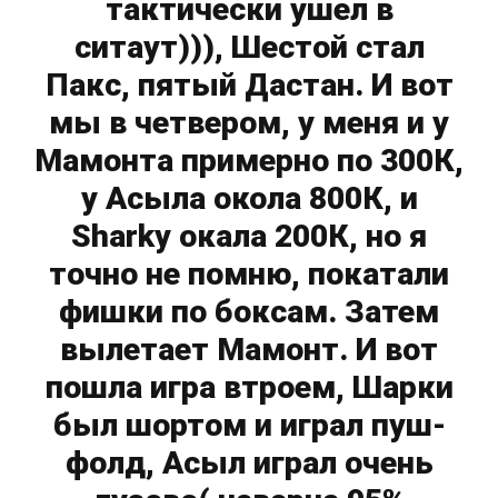
тактически ушел в
ситаут))), Шестой стал
Пакс, пятый Дастан. И вот
мы в четвером, у меня и у
Мамонта примерно по 300К,
у Асыла окола 800К, и
Sharky окала 200К, но я
точно не помню, покатали
фишки по боксам. Затем
вылетает Мамонт. И вот
пошла игра втроем, Шарки
был шортом и играл пуш-
фолд, Асыл играл очень