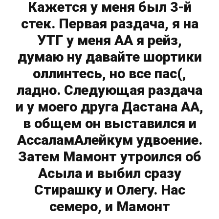
Кажется у меня был 3-й
стек. Первая раздача, я на
УТГ у меня АА я рейз,
думаю ну давайте шортики
оллинтесь, но все пас(,
ладно. Следующая раздача
и у моего друга Дастана АА,
в общем он выставился и
АссаламАлейкум удвоение.
Затем Мамонт утроился об
Асыла и выбил сразу
Стирашку и Олегу. Нас
семеро, и Мамонт