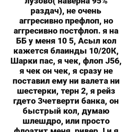
лузово( наверна 95%
раздач), не очень
аггресивно префлоп, но
аггресивно постфлоп. я на
ББ у меня 10 5, Асыл кол
кажется блаинды 10/20К,
Шарки пас, я чек, флоп J56,
я чек он чек, я сразу не
поставил ему ни валета ни
шестерки, терн 2, я рейз
гдето 3четверти банка, он
быстрый кол, думаю
шлешдро, или просто
флоатит меня, ривер J и я