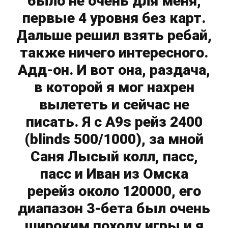
было не очень для меня,
первые 4 уровня без карт.
Дальше решил взять ребай,
также ничего интересного.
Адд-он. И вот она, раздача,
в которой я мог нахрен
вылететь и сейчас не
писать. Я с A9s рейз 2400
(blinds 500/1000), за мной
Саня Лысый колл, пасс,
пасс и Иван из Омска
ререйз около 120000, его
диапазон 3-бета был очень
широким походу игры и я