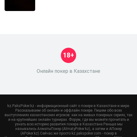
18+
Онлайн покер в Казахстане
kz.PaksPoker.kz - информационный сайт о покере в Казахстане и мире.
Рассказываем об онлайн и оффлайн покере. Пишем обо всех
выступлениях казахстанских игроков: как на живых покерных сериях, так
и на крупнейших онлайн турнирах. Форум, где вы можете прочитать и
узнать всю историю развития покера в Казахстане.Раньше мы
назывались АлматыПокер (AlmatyPoker.kz), а затем и АПокер
(APoker.kz).Сейчас же просто kz.pakspoker.com - покер в