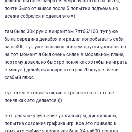
дальше пытался забратся безрезультатно на нл200,
почти было отчаился после 5 попытки подъема, но
всеже собрался и сделал это =)
там было 30к рук с винрейтом 7птбб/100. тут уже
была середина декабря и я решил попробывать себя
на нл400, тут уже оказался совсем другой уровень, но
на тот момент я был очень силен в моральном плане,
поэтому довольно быстро понял как хотябы не играть
в минус ) декабрь/январь отыграл 70 крук в очень
слабый плюс.
тут хател вставить скрин с трекера но что то не
понял как это делается )))
вот, дальше улучшение уровня игры, дисциплины,
попытка создания графика игр. все это привело к
тому что сейчас я вроде как бью ХА нл600, правда