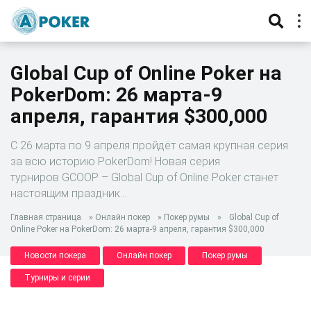
Global Cup of Online Poker на
PokerDom: 26 марта-9
апреля, гарантия $300,000
С 26 марта по 9 апреля пройдёт самая крупная серия
за всю историю PokerDom! Новая серия
турниров GCOOP – Global Cup of Online Poker станет
настоящим праздник…
Главная страница
»
Онлайн покер
»
Покер румы
»
Global Cup of
Online Poker на PokerDom: 26 марта-9 апреля, гарантия $300,000
Новости покера
Онлайн покер
Покер румы
Турниры и серии