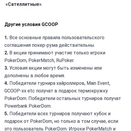
«Сателлитные»
.
Другие условия GCOOP
1.
Все основные правила пользовательского
соглашения покер-рума действительны.
2.
В акции принимают участие только игроки
PokerDom, PokerMatch, RuPoker.
3.
Условия акции могут быть изменены или
дополнены в любое время.
4.
Победители турнира хайроллеров, Main Event,
GCOOP-хх etc получат в подарок термокружку
PokerDom. Победители остальных турниров получат
Powerbank PokerDom.
5.
Победители всех турниров получают кубок и
подарок от PokerDom, но только в том случае, если
это пользователь PokerDom. Игроки PokerMatch и