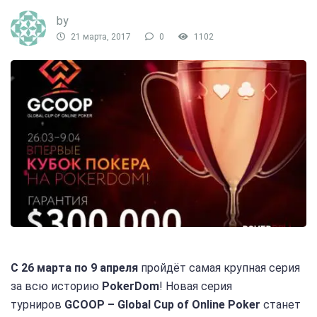
by
21 марта, 2017
0
1102
С 26 марта по 9 апреля
пройдёт самая крупная серия
за всю историю
PokerDom
! Новая серия
турниров
GCOOP – Global Cup of Online Poker
станет