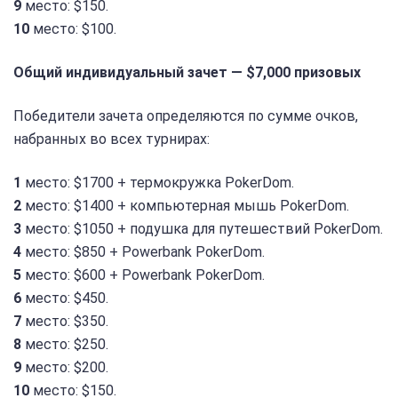
9
место: $150.
10
место: $100.
Общий индивидуальный зачет — $7,000 призовых
Победители зачета определяются по сумме очков,
набранных во всех турнирах:
1
место: $1700 + термокружка PokerDom.
2
место: $1400 + компьютерная мышь PokerDom.
3
место: $1050 + подушка для путешествий PokerDom.
4
место: $850 + Powerbank PokerDom.
5
место: $600 + Powerbank PokerDom.
6
место: $450.
7
место: $350.
8
место: $250.
9
место: $200.
10
место: $150.