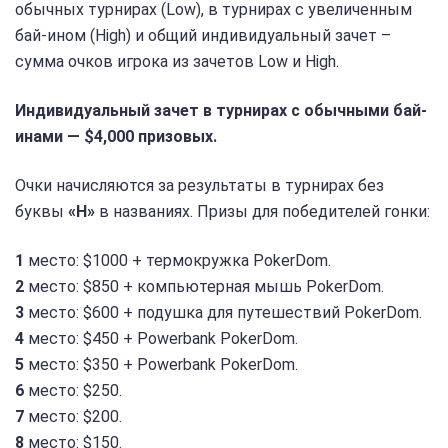
обычных турнирах (Low), в турнирах с увеличенным
бай-ином (High) и общий индивидуальный зачет –
сумма очков игрока из зачетов Low и High.
Индивидуальный зачет в турнирах c обычными бай-
инами — $4,000 призовых.
Очки начисляются за результаты в турнирах без
буквы
«H»
в названиях. Призы для победителей гонки:
1
место: $1000 + термокружка PokerDom.
2
место: $850 + компьютерная мышь PokerDom.
3
место: $600 + подушка для путешествий PokerDom.
4
место: $450 + Powerbank PokerDom.
5
место: $350 + Powerbank PokerDom.
6
место: $250.
7
место: $200.
8
место: $150.