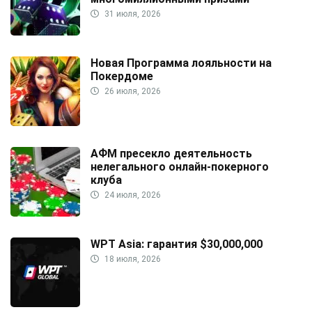
31 июля, 2026
Новая Программа лояльности на
Покердоме
26 июля, 2026
АФМ пресекло деятельность
нелегального онлайн-покерного
клуба
24 июля, 2026
WPT Asia: гарантия $30,000,000
18 июля, 2026