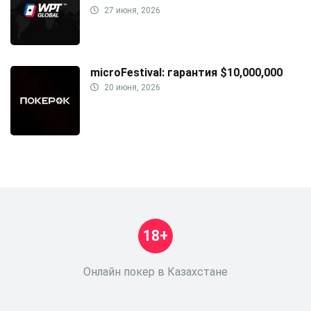
27 июня, 2026
microFestival: гарантия $10,000,000
20 июня, 2026
18+
Онлайн покер в Казахстане