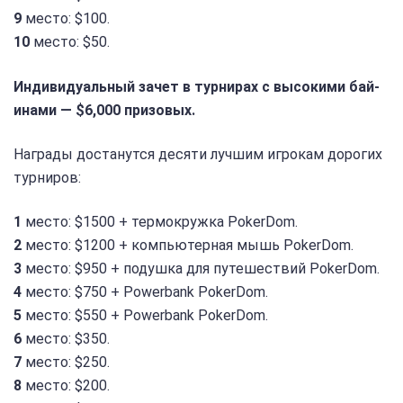
9
место: $100.
10
место: $50.
Индивидуальный зачет в турнирах с высокими бай-
инами — $6,000 призовых.
Награды достанутся десяти лучшим игрокам дорогих
турниров:
1
место: $1500 + термокружка PokerDom.
2
место: $1200 + компьютерная мышь PokerDom.
3
место: $950 + подушка для путешествий PokerDom.
4
место: $750 + Powerbank PokerDom.
5
место: $550 + Powerbank PokerDom.
6
место: $350.
7
место: $250.
8
место: $200.