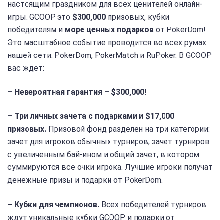
настоящим праздником для всех ценителей онлайн-
игры. GCOOP это
$300,000
призовых, кубки
победителям и
море ценных подарков
от PokerDom!
Это масштабное событие проводится во всех румах
нашей сети: PokerDom, PokerMatch и RuPoker. В GCOOP
вас ждет:
– Невероятная гарантия – $300,000!
– Три личных зачета с подарками и $17,000
призовых.
Призовой фонд разделен на три категории:
зачет для игроков обычных турниров, зачет турниров
с увеличенным бай-ином и общий зачет, в котором
суммируются все очки игрока. Лучшие игроки получат
денежные призы и подарки от PokerDom.
– Кубки для чемпионов.
Всех победителей турниров
ждут уникальные кубки GCOOP и подарки от