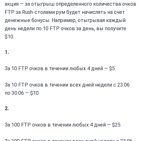
акция — за отыгрыш определенного количества очков
FTP за Rush-столами рум будет начислять на счет
денежные бонусы. Например, отыгрывая каждый
день недели по 10 FTP очков за день, вы получите
$10.
1.
За 10 FTP очков в течении любых 4 дней — $5
За 10 FTP очков в течении всех дней недели с 23.06
по 30.06 — $10
2.
За 100 FTP очков в течении любых 4 дней — $25