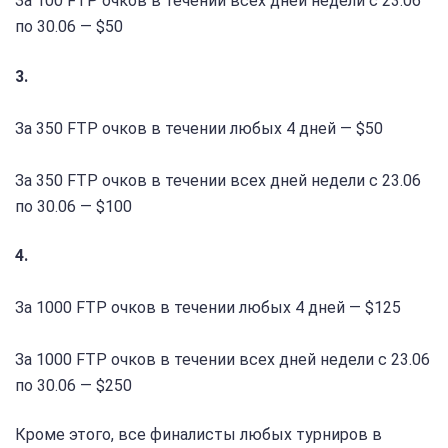
За 100 FTP очков в течении всех дней недели с 23.06
по 30.06 — $50
3.
За 350 FTP очков в течении любых 4 дней — $50
За 350 FTP очков в течении всех дней недели с 23.06
по 30.06 — $100
4.
За 1000 FTP очков в течении любых 4 дней — $125
За 1000 FTP очков в течении всех дней недели с 23.06
по 30.06 — $250
Кроме этого, все финалисты любых турниров в