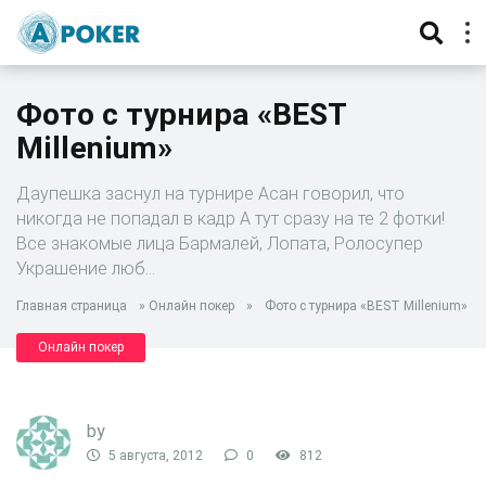
Фото с турнира «BEST
Millenium»
Даупешка заснул на турнире Асан говорил, что
никогда не попадал в кадр А тут сразу на те 2 фотки!
Все знакомые лица Бармалей, Лопата, Ролосупер
Украшение люб…
Главная страница
»
Онлайн покер
»
Фото с турнира «BEST Millenium»
Онлайн покер
by
5 августа, 2012
0
812