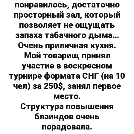
понравилось, достаточно
просторный зал, который
позволяет не ощущать
запаха табачного дыма…
Очень приличная кухня.
Мой товарищ принял
участие в воскресном
турнире формата СНГ (на 10
чел) за 250$, занял первое
место.
Структура повышения
блаиндов очень
порадовала.