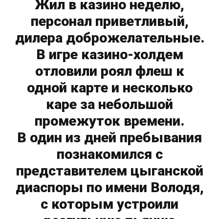
Жил в казино неделю,
персонал приветливый,
дилера доброжелательные.
В игре казино-холдем
отловили роял флеш к
одной карте и несколько
каре за небольшой
промежуток времени.
В один из дней пребывания
познакомился с
представителем цыганской
диаспоры по имени Володя,
с которым устроили