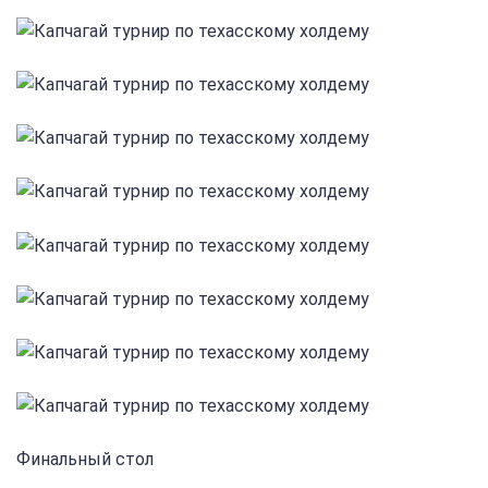
Финальный стол