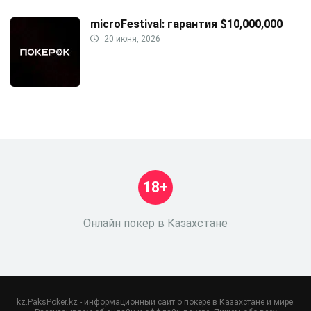
microFestival: гарантия $10,000,000
20 июня, 2026
18+
Онлайн покер в Казахстане
kz.PaksPoker.kz - информационный сайт о покере в Казахстане и мире.