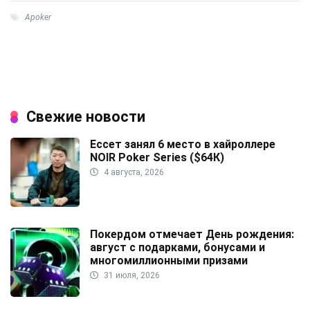
Apoker
Свежие новости
Ессет занял 6 место в хайроллере
NOIR Poker Series ($64К)
4 августа, 2026
Покердом отмечает День рождения:
август с подарками, бонусами и
многомиллионными призами
31 июля, 2026