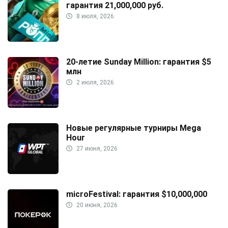
гарантия 21,000,000 руб.
8 июля, 2026
20-летие Sunday Million: гарантия $5
млн
2 июля, 2026
Новые регулярные турниры Mega
Hour
27 июня, 2026
microFestival: гарантия $10,000,000
20 июня, 2026