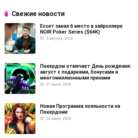
Свежие новости
Ессет занял 6 место в хайроллере
NOIR Poker Series ($64К)
4 августа, 2026
Покердом отмечает День рождения:
август с подарками, бонусами и
многомиллионными призами
31 июля, 2026
Новая Программа лояльности на
Покердоме
26 июля, 2026