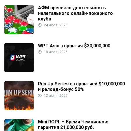
АФМ пресекло деятельность
нелегального онлайн-покерного
клуба
24 июля, 2026
WPT Asia: гарантия $30,000,000
18 июля, 2026
Run Up Series с гарантией $10,000,000
и релоад-бонус 50%
12 июля, 2026
Mini ROPL – Время Чемпионов:
гарантия 21,000,000 руб.