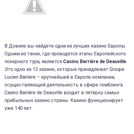
В Довиле вы найдёте одни из лучших казино Европы.
Одним из таких, где проводятся этапы Европейского
покерного тура, является
Casino Barrière de Deauville
.
Это одно из 13 казино, которые принадлежат Groupe
Lucien Barrière – крупнейшей в Европе компании,
осуществляющей деятельность в сфере гемблинга.
Casino Barrière de Deauville входит в пятёрку самых
прибыльных казино страны. Казино функционирует
уже 140 лет.