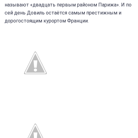
называют «двадцать первым районом Парижа». И по
сей день Довиль остаётся самым престижным и
дорогостоящим курортом Франции.