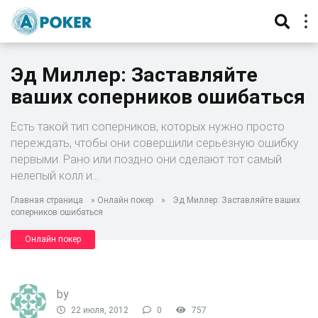
Эд Миллер: Заставляйте
ваших соперников ошибаться
Есть такой тип соперников, которых нужно просто
переждать, чтобы они совершили серьёзную ошибку
первыми. Рано или поздно они сделают тот самый
нелепый колл и…
Главная страница
»
Онлайн покер
»
Эд Миллер: Заставляйте ваших
соперников ошибаться
Онлайн покер
by
22 июля, 2012
0
757