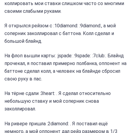
коллировать мои ставки слишком часто со многими
своими слабыми руками.
Я открылся рейзом с :10diamond: :9diamond:, а мой
соперник заколлировал с баттона. Колл сделал и
большой блайнд.
На флоп вышли карты: :jspade: :9spade: :7club:. Блайнд
прочекал, я поставил примерно полбанка, оппонент на
баттоне сделал колл, а человек на блайнде сбросил
свою руку в пас.
На тёрне сдали :3heart: . Я сделал относительно
небольшую ставку и мой соперник снова
заколлировал.
На ривере пришла :2diamond: . Я поставил ещё
немного, а мой оппонент дал рейз размером в 1/3