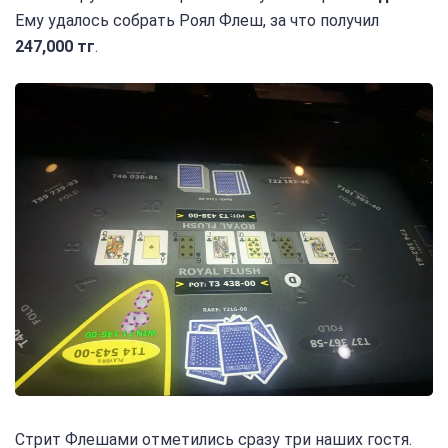
Ему удалось собрать Роял Флеш, за что получил
247,000 тг
.
Стрит Флешами отметились сразу три наших гостя.