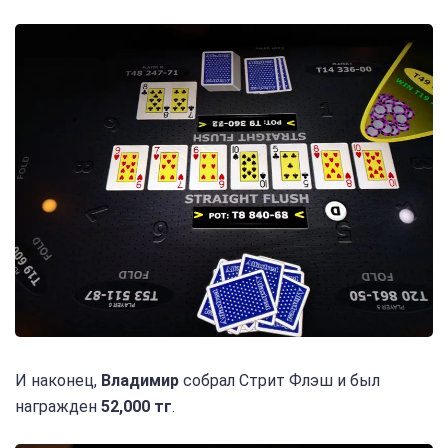
И наконец,
Владимир
собрал Стрит Флэш и был
награжден
52,000 тг
.