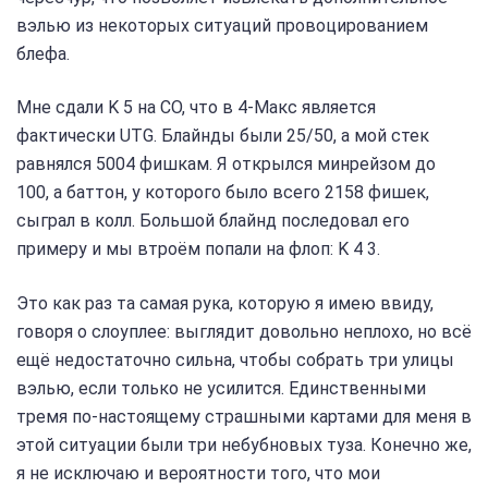
вэлью из некоторых ситуаций провоцированием
блефа.
Мне сдали K 5 на CO, что в 4-Макс является
фактически UTG. Блайнды были 25/50, а мой стек
равнялся 5004 фишкам. Я открылся минрейзом до
100, а баттон, у которого было всего 2158 фишек,
сыграл в колл. Большой блайнд последовал его
примеру и мы втроём попали на флоп: K 4 3.
Это как раз та самая рука, которую я имею ввиду,
говоря о слоуплее: выглядит довольно неплохо, но всё
ещё недостаточно сильна, чтобы собрать три улицы
вэлью, если только не усилится. Единственными
тремя по-настоящему страшными картами для меня в
этой ситуации были три небубновых туза. Конечно же,
я не исключаю и вероятности того, что мои