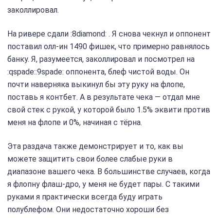
заколлировал.
На ривере сдали :8diamond: . Я снова чекнул и оппонент
поставил олл-ин 1490 фишек, что примерно равнялось
банку. Я, разумеется, заколлировал и посмотрел на
:qspade::9spade: оппонента, блеф чистой воды. Он
почти наверняка выкинул бы эту руку на флопе,
поставь я контбет. А в результате чека — отдал мне
свой стек с рукой, у которой было 1.5% эквити против
меня на флопе и 0%, начиная с тёрна.
Эта раздача также демонстрирует и то, как вы
можете защитить свои более слабые руки в
диапазоне вашего чека. В большинстве случаев, когда
я флопну флаш-дро, у меня не будет пары. С такими
руками я практически всегда буду играть
полублефом. Они недостаточно хороши без