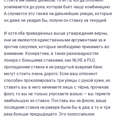
стоить им банка целиком, то есть, когда оппонент
усиливается до руки, которая бьёт нашу комбинацию.
А случается это также на дальнейших улицах, которые
он даже не увидел бы, получи он ставку на текущей.
И хотя оба приведённых выше утверждения верны,
они не являются единственными аргументами за и
против слоуплея, которые необходимо принимать во
внимание. Конкретнее, в таких разновидностях
покера с большими ставками, как NLHE и PLO,
пропущенная ставка и не раздутый вовремя банк
могут стоить очень дорого. Если ваш оппонент
способен проколлировать три улицы с рукой хуже, но
ставить вы в него начинаете лишь с тёрна, прочекав
флоп, то вы не только упускаете вэлью — вы теряете
наибольшую из ставок. Поставь вы на флопе, ваша
последняя ставка на ривере была бы в два, а то и три
раза больше предыдущего. Это колоссальное