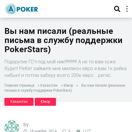
Вы нам писали (реальные
письма в службу поддержки
PokerStars)
Подкрутие ГСЧ под мой ник!!!!!!!!!!!!!! А не то вам хуже
будет! Ребят займите мне миллион евро я вам 1к рейка
набью! и потом заберу всего 200к евро ….регис…
Главная страница
»
Казахстан
»
Юмор
»
Вы нам писали (реальные
письма в службу поддержки PokerStars)
Казахстан
Юмор
by
18 ноября, 2014
0
1127