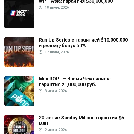
WPT Asia: гарантия $30,000,000
18 июля, 2026
Run Up Series с гарантией $10,000,000
и релоад-бонус 50%
12 июля, 2026
Mini ROPL – Время Чемпионов:
гарантия 21,000,000 руб.
8 июля, 2026
20-летие Sunday Million: гарантия $5
млн
2 июля, 2026