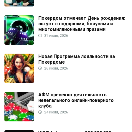
Покердом отмечает День рождения:
август с подарками, бонусами и
многомиллионными призами
31 июля, 2026
Новая Программа лояльности на
Покердоме
26 июля, 2026
АФМ пресекло деятельность
нелегального онлайн-покерного
клуба
24 июля, 2026