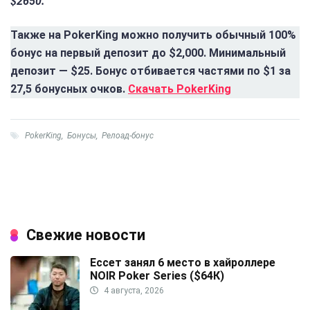
$2650.
Также на PokerKing можно получить обычный 100%
бонус на первый депозит до $2,000. Минимальный
депозит — $25. Бонус отбивается частями по $1 за
27,5 бонусных очков.
Скачать PokerKing
PokerKing
,
Бонусы
,
Релоад-бонус
Свежие новости
Ессет занял 6 место в хайроллере
NOIR Poker Series ($64К)
4 августа, 2026