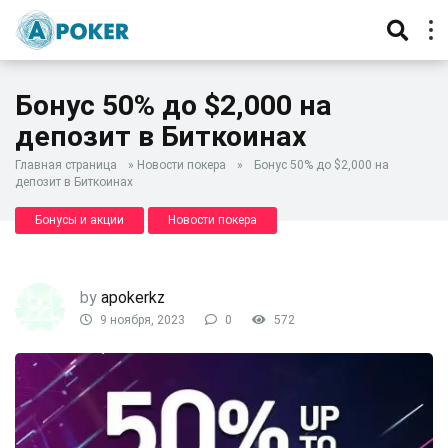
Бонус 50% до $2,000 на
депозит в Биткоинах
Главная страница
»
Новости покера
»
Бонус 50% до $2,000 на
депозит в Биткоинах
Бонусы и акции
Новости покера
by
apokerkz
9 ноября, 2023
0
572