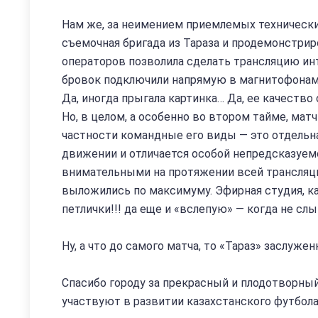
Нам же, за неимением приемлемых технически
съемочная бригада из Тараза и продемонстрир
операторов позволила сделать трансляцию ин
бровок подключили напрямую в магнитофонам 
Да, иногда прыгала картинка… Да, ее качеств
Но, в целом, а особенно во втором тайме, мат
частности командные его виды — это отдельн
движении и отличается особой непредсказуе
внимательными на протяжении всей трансляции
выложились по максимуму. Эфирная студия, ка
петлички!!! да еще и «вслепую» — когда не слы
Ну, а что до самого матча, то «Тараз» заслуже
Спасибо городу за прекрасный и плодотворный
участвуют в развитии казахстанского футбол