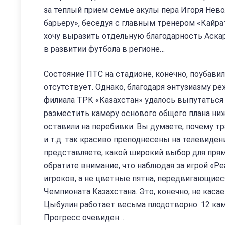
за теплый прием семье акулы пера Игоря Невол
барьеру», беседуя с главным тренером «Кайра
хочу выразить отдельную благодарность Аскар
в развитии футбола в регионе…
Состояние ПТС на стадионе, конечно, поубавил
отсутствует. Однако, благодаря энтузиазму 
филиала ТРК «Казахстан» удалось выпутаться
разместить камеру основого общего плана ниж
оставили на перебивки. Вы думаете, почему т
и т.д. так красиво преподнесены на телевиден
представляете, какой широкий выбор для прямо
обратите внимание, что наблюдая за игрой «Р
игроков, а не цветные пятна, передвигающиес
Чемпионата Казахстана. Это, конечно, не каса
Цыбулин работает весьма плодотворно. 12 кам
Прогресс очевиден…