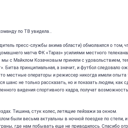
оманду по ТВ увидела…
итель пресс-службы акима области) обмолвился о том, ч
домашнего матча ФК «Тараз» усилиями местного телеканал
мы с Майклом Козачковым приняли с удовольствием, тем
т». Битва принципиальная, а значит, и футбол следовало о
 что местные операторы и режиссер никогда имели опыта 
ся шанс не только рассказать, но и показать людям, как с
ыленного видения спортивного кадра, получат возможност
здах. Тишина, стук колес, летящие пейзажи за окном.
лом были весьма актуальны в ночной поездке по степи, 
страны, где нам побывать еще не приводилось. Спасибо ог