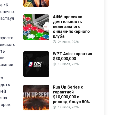
ле «К
онечно,
АФМ пресекло
частвуя
деятельность
нелегального
онлайн-покерного
клуба
 просто
24 июля, 2026
ыльского
сть
WPT Asia: гарантия
ыши
$30,000,000
Испании
18 июля, 2026
то
идеть
Run Up Series с
чей
гарантией
$10,000,000 и
Паша
релоад-бонус 50%
торов.
12 июля, 2026