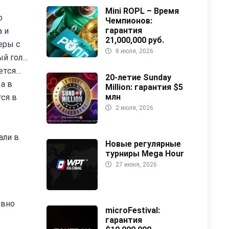
Mini ROPL – Время
о
Чемпионов:
гарантия
а и
21,000,000 руб.
еры с
8 июля, 2026
ый гол…
ется…
20-летие Sunday
а в
Million: гарантия $5
млн
ся в
2 июля, 2026
али в
Новые регулярные
турниры Mega Hour
27 июня, 2026
ивно
microFestival:
гарантия