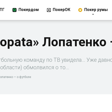
ТГ
Покердом
ПокерОК
Покер румы
Lopata» Лопатенко 
больную команду по ТВ увидела… Уже давн
 области) обмолвился о то…
Лопатенко — о футболе