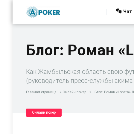
Чат 
Блог: Роман «
Как Жамбыльская область свою фут
(руководитель пресс-службы акима
Главная страница
»
Онлайн покер
»
Блог: Роман «Lopata» 
Онлайн покер