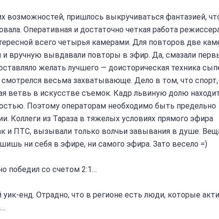
х возможностей, пришлось выкручиваться фантазией, чт
овала. Оперативная и достаточно четкая работа режиссер
тересной всего четырья камерами. Для повторов две кам
и вручную вывдавали повторы в эфир. Да, смазали перв
о оставляло желать лучшего — доисторическая техника сып
ч смотрелся весьма захватывающе. Дело в том, что спорт, 
ая ветвь в искусстве съемок. Кадр львиную долю находит
мостью. Поэтому операторам необходимо быть предельно
. Коллеги из Тараза в тяжелых условиях прямого эфира
к и ПТС, вызывали только волчьи завывания в душе. Вещ
шишь ни себя в эфире, ни самого эфира. Зато весело =)
нно победил со счетом 2:1…
 уик-енд. Отрадно, что в регионе есть люди, которые акт
а…