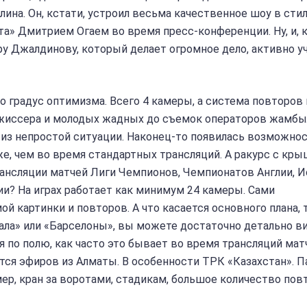
ина. Он, кстати, устроил весьма качественное шоу в сти
та» Дмитрием Огаем во время пресс-конференции. Ну, и, к
у Джалдинову, который делает огромное дело, активно у
о градус оптимизма. Всего 4 камеры, а система повторов
режиссера и молодых жадных до съемок операторов жамб
 из непростой ситуации. Наконец-то появилась возможно
е, чем во время стандартных трансляций. А ракурс с кр
рансляции матчей Лиги Чемпионов, Чемпионатов Англии, 
ии? На играх работает как минимум 24 камеры. Сами
й картинки и повторов. А что касается основного плана, 
еала» или «Барселоны», вы можете достаточно детально в
я по полю, как часто это бывает во время трансляций мат
ется эфиров из Алматы. В особенности ТРК «Казахстан». 
ер, кран за воротами, стадикам, большое количество пов