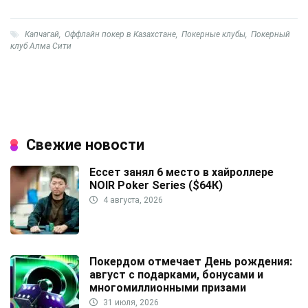
Капчагай
,
Оффлайн покер в Казахстане
,
Покерные клубы
,
Покерный
клуб Алма Сити
Свежие новости
Ессет занял 6 место в хайроллере
NOIR Poker Series ($64К)
4 августа, 2026
Покердом отмечает День рождения:
август с подарками, бонусами и
многомиллионными призами
31 июля, 2026