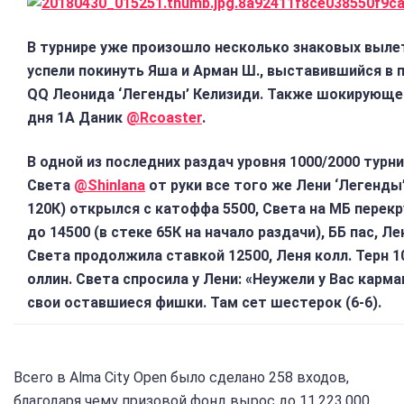
В турнире уже произошло несколько знаковых вылет
успели покинуть Яша и Арман Ш., выставившийся в п
QQ Леонида ‘Легенды’ Келизиди. Также шокирующе 
дня 1А Даник
@Rcoaster
.
В одной из последних раздач уровня 1000/2000 турн
Света
@Shinlana
от руки все того же Лени ‘Легенды
120К) открылся с катоффа 5500, Света на МБ перек
до 14500 (в стеке 65К на начало раздачи), ББ пас, Ле
Света продолжила ставкой 12500, Леня колл. Терн 10
оллин. Света спросила у Лени: «Неужели у Вас карма
свои оставшиеся фишки. Там сет шестерок (6-6).
Всего в Alma City Open было сделано 258 входов,
благодаря чему призовой фонд вырос до 11,223,000