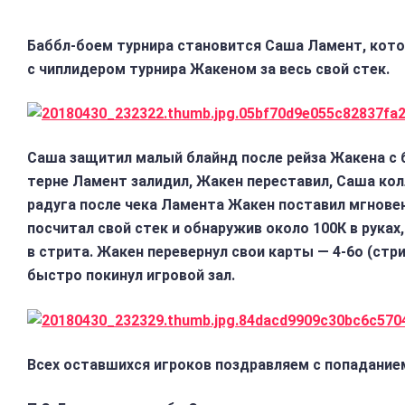
Баббл-боем турнира становится Саша Ламент, кот
с чиплидером турнира Жакеном за весь свой стек.
Саша защитил малый блайнд после рейза Жакена с б
терне Ламент залидил, Жакен переставил, Саша колл.
радуга после чека Ламента Жакен поставил мгнове
посчитал свой стек и обнаружив около 100К в руках,
в стрита. Жакен перевернул свои карты — 4-6o (стри
быстро покинул игровой зал.
Всех оставшихся игроков поздравляем с попаданием