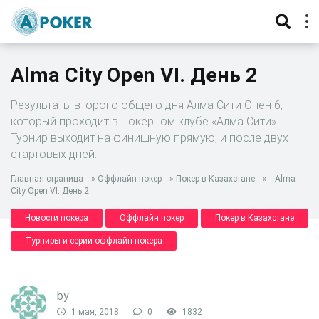
Alma City Open VI. День 2
Результаты второго общего дня Алма Сити Опен 6,
который проходит в Покерном клубе «Алма Сити».
Турнир выходит на финишную прямую, и после двух
стартовых дней…
Главная страница
»
Оффлайн покер
»
Покер в Казахстане
»
Alma
City Open VI. День 2
Новости покера
Оффлайн покер
Покер в Казахстане
Турниры и серии оффлайн покера
by
1 мая, 2018
0
1832