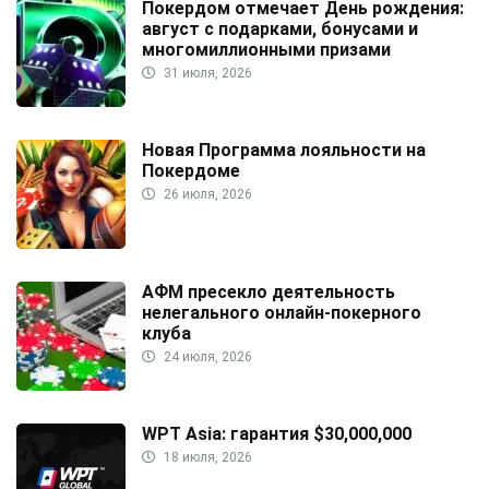
Покердом отмечает День рождения:
август с подарками, бонусами и
многомиллионными призами
31 июля, 2026
Новая Программа лояльности на
Покердоме
26 июля, 2026
АФМ пресекло деятельность
нелегального онлайн-покерного
клуба
24 июля, 2026
WPT Asia: гарантия $30,000,000
18 июля, 2026