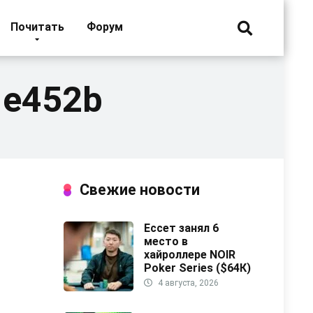
Почитать
Форум
1e452b
Свежие новости
Ессет занял 6
место в
хайроллере NOIR
Poker Series ($64К)
4 августа, 2026