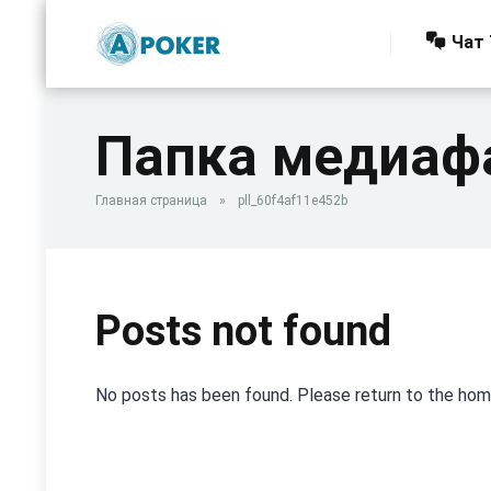
Чат 
Папка медиаф
Главная страница
»
pll_60f4af11e452b
Posts not found
No posts has been found. Please return to the ho