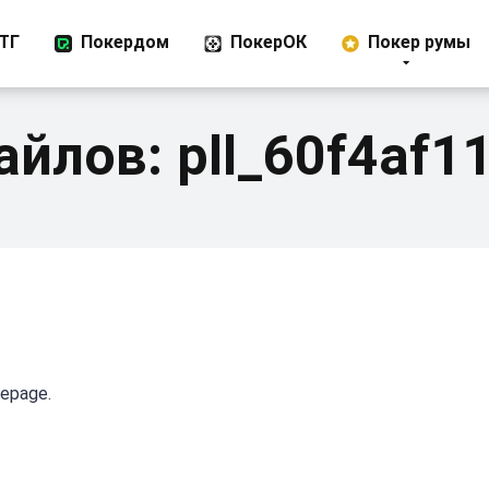
ТГ
Покердом
ПокерОК
Покер румы
айлов:
pll_60f4af1
mepage.