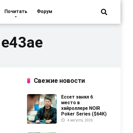
Почитать
Форум
1e43ae
Свежие новости
Ессет занял 6
место в
хайроллере NOIR
Poker Series ($64К)
4 августа, 2026