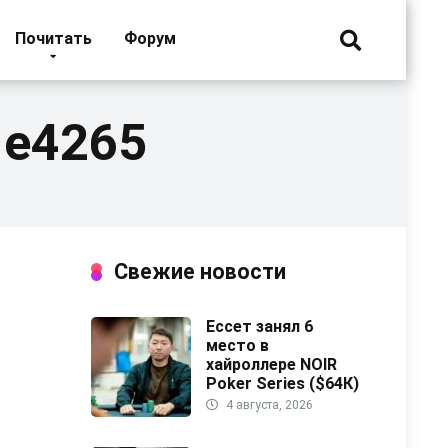
Почитать
Форум
1e4265
Свежие новости
Ессет занял 6
место в
хайроллере NOIR
Poker Series ($64К)
4 августа, 2026