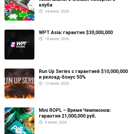
клуба
24 июля, 2026
WPT Asia: гарантия $30,000,000
18 июля, 2026
Run Up Series с гарантией $10,000,000
и релоад-бонус 50%
12 июля, 2026
Mini ROPL – Время Чемпионов:
гарантия 21,000,000 руб.
8 июля, 2026