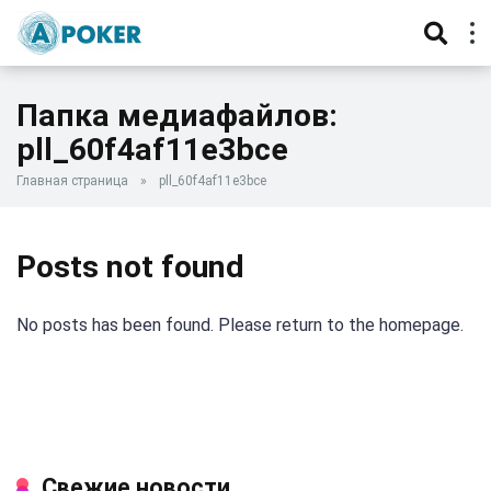
Папка медиафайлов:
pll_60f4af11e3bce
Главная страница
»
pll_60f4af11e3bce
Posts not found
No posts has been found. Please return to the homepage.
Свежие новости