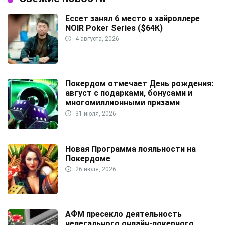
Ессет занял 6 место в хайроллере
NOIR Poker Series ($64К)
4 августа, 2026
Покердом отмечает День рождения:
август с подарками, бонусами и
многомиллионными призами
31 июля, 2026
Новая Программа лояльности на
Покердоме
26 июля, 2026
АФМ пресекло деятельность
нелегального онлайн-покерного