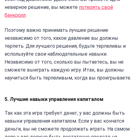
неверное решение, вы можете
потерять свой
банкролл
.
Поэтому важно принимать лучшее решение
независимо от того, какое давление вы должны
терпеть. Для лучшего решения, будьте терпеливы и
используйте свои наблюдательные навыки.
Независимо от того, сколько вы пытаетесь, вы не
сможете выиграть каждую игру. Итак, вы должны
научиться быть терпеливым, когда вы проигрываете.
5. Лучшие навыки управления капиталом
Так как эта игра требует денег, у вас должны быть
навыки управления капиталом. Если у вас кончатся
деньги, вы не сможете продолжать играть. На самом
деле у вас должно быть достаточно средств на