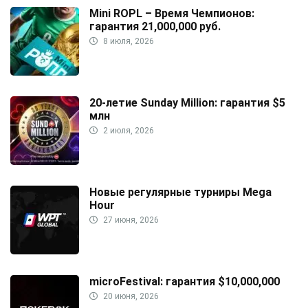
Mini ROPL – Время Чемпионов:
гарантия 21,000,000 руб.
8 июля, 2026
20-летие Sunday Million: гарантия $5
млн
2 июля, 2026
Новые регулярные турниры Mega
Hour
27 июня, 2026
microFestival: гарантия $10,000,000
20 июня, 2026