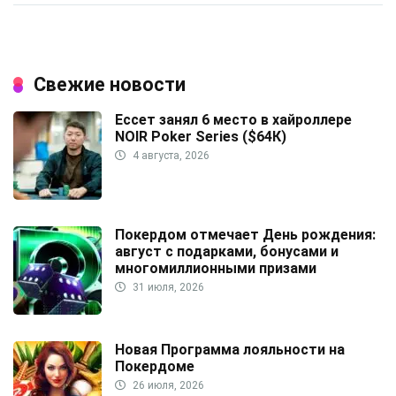
Свежие новости
Ессет занял 6 место в хайроллере
NOIR Poker Series ($64К)
4 августа, 2026
Покердом отмечает День рождения:
август с подарками, бонусами и
многомиллионными призами
31 июля, 2026
Новая Программа лояльности на
Покердоме
26 июля, 2026