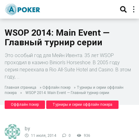
WSOP 2014: Main Event —
Главный турнир серии
Это особый год для Мейн Ивента. 35 лет WSOP
проходил в казино Binion’s Horseshoe. В 2005 году
серия переехала в Rio All-Suite Hotel and Casino. В этом
году, …
Главная страница
»
Оффлайн покер
»
Турниры и серии оффлайн
покера
»
WSOP 2014: Main Event — Главный турнир серии
Оффлайн покер
Турниры и серии оффлайн покера
by
11 июля, 2014
0
936