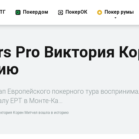
ТГ
Покердом
ПокерОК
Покер румы
rs Pro Виктория К
рию
тап Европейского покерного тура воспринима
лу ЕРТ в Монте-Ка…
иктория Корен Митчел вошла в историю