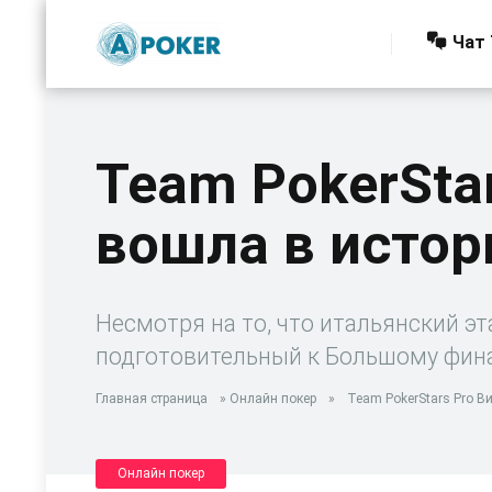
Чат 
Team PokerSta
вошла в исто
Несмотря на то, что итальянский э
подготовительный к Большому фина
Главная страница
»
Онлайн покер
»
Team PokerStars Pro В
Онлайн покер