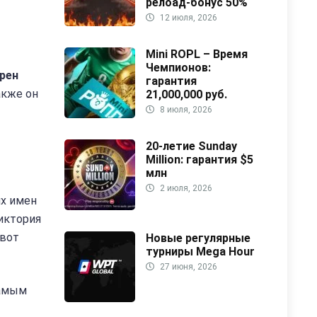
релоад-бонус 50%
12 июля, 2026
Mini ROPL – Время
Чемпионов:
рен
гарантия
акже он
21,000,000 руб.
8 июля, 2026
20-летие Sunday
Million: гарантия $5
млн
2 июля, 2026
их имен
иктория
 вот
Новые регулярные
турниры Mega Hour
27 июня, 2026
самым