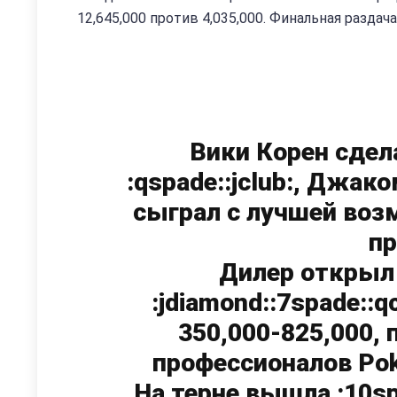
12,645,000 против 4,035,000. Финальная раздач
Вики Корен сдела
:qspade::jclub:, Джа
сыграл с лучшей воз
пр
Дилер открыл
:jdiamond::7spade::
350,000-825,000,
профессионалов Pok
На терне вышла :10sp