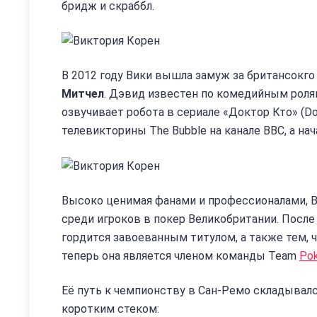
бридж и скраббл.
В 2012 году Вики вышла замуж за британсокго
Митчел
. Дэвид известен по комедийным ролям
озвучивает робота в сериале «Доктор Кто» (D
телевикторины The Bubble на канале BBC, а нач
Высоко ценимая фанами и профессионалами, В
среди игроков в покер Великобритании. После
гордится завоеванным титулом, а также тем, 
теперь она является членом команды Team
Pok
Её путь к чемпионству в Сан-Ремо складывалс
коротким стеком: