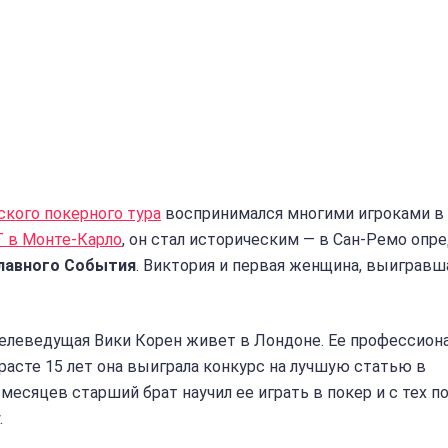
ского покерного тура
воспринимался многими игроками в
 в Монте-Карло
, он стал историческим — в Сан-Ремо опр
Главного События
. Виктория и первая женщина, выигравш
елеведущая Вики Корен живет в Лондоне. Ее профессион
зрасте 15 лет она выиграла конкурс на лучшую статью в
есяцев старший брат научил ее играть в покер и с тех по
.