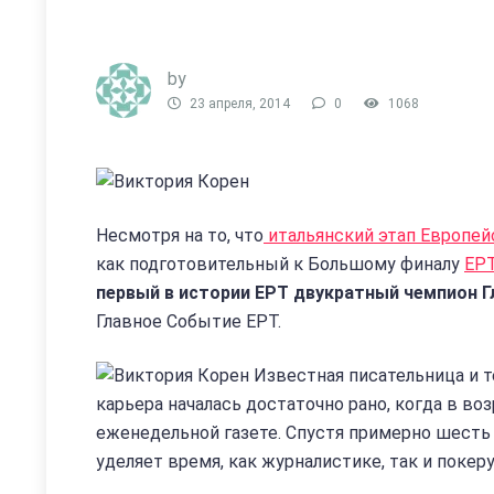
by
23 апреля, 2014
0
1068
Несмотря на то, что
итальянский этап Европей
как подготовительный к Большому финалу
ЕРТ
первый в истории ЕРТ двукратный чемпион 
Главное Событие ЕРТ.
Известная писательница и т
карьера началась достаточно рано, когда в во
еженедельной газете. Спустя примерно шесть м
уделяет время, как журналистике, так и покеру