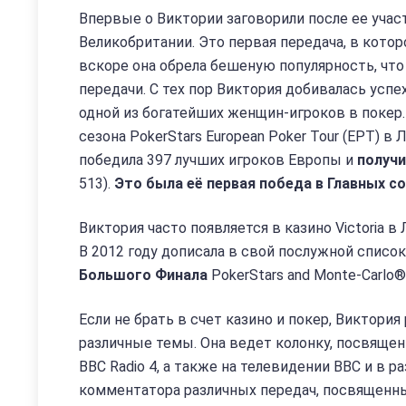
Впервые о Виктории заговорили после ее учас
Великобритании. Это первая передача, в кото
вскоре она обрела бешеную популярность, что
передачи. С тех пор Виктория добивалась успе
одной из богатейших женщин-игроков в покер
сезона PokerStars European Poker Tour (EPT) 
победила 397 лучших игроков Европы и
получи
513).
Это была её первая победа в Главных с
Виктория часто появляется в казино Victoria в
В 2012 году дописала в свой послужной список 
Большого Финала
PokerStars and Monte-Carlo®C
Если не брать в счет казино и покер, Виктори
различные темы. Она ведет колонку, посвященн
BBC Radio 4, а также на телевидении BBC и в р
комментатора различных передач, посвященных