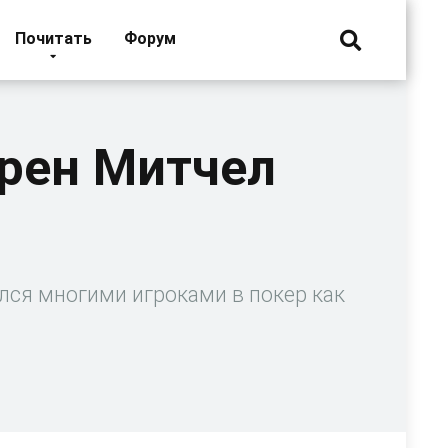
Почитать
Форум
орен Митчел
лся многими игроками в покер как