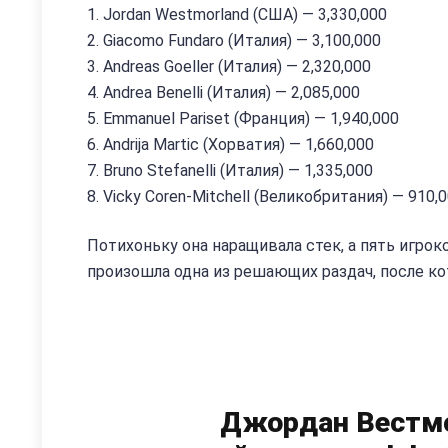
1. Jordan Westmorland (США) — 3,330,000
2. Giacomo Fundaro (Италия) — 3,100,000
3. Andreas Goeller (Италия) — 2,320,000
4. Andrea Benelli (Италия) — 2,085,000
5. Emmanuel Pariset (Франция) — 1,940,000
6. Andrija Martic (Хорватия) — 1,660,000
7. Bruno Stefanelli (Италия) — 1,335,000
8. Vicky Coren-Mitchell (Великобритания) — 910,
Потихоньку она наращивала стек, а пять игрок
произошла одна из решающих раздач, после ко
Джордан Вестмо