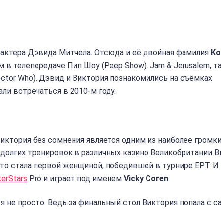
 актера Дэвида Митчела. Отсюда и её двойная фамилия
Ко
 в телепередаче Пип Шоу (Peep Show), Jam & Jerusalem, т
octor Who). Дэвид и Виктория познакомились на съёмках
али встречаться в 2010-м году.
иктория без сомнения является одним из наиболее громк
 долгих тренировок в различных казино Великобритании В
что стала первой женщиной, победившей в турнире EPT. И
erStars
Pro и играет под именем
Vicky Coren
.
я не просто. Ведь за финальный стол Виктория попала с 