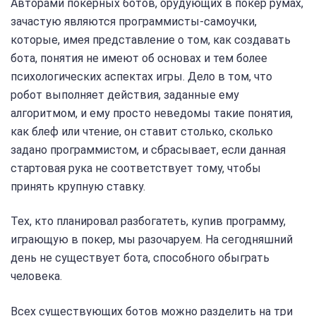
Авторами покерных ботов, орудующих в покер румах,
зачастую являются программисты-самоучки,
которые, имея представление о том, как создавать
бота, понятия не имеют об основах и тем более
психологических аспектах игры. Дело в том, что
робот выполняет действия, заданные ему
алгоритмом, и ему просто неведомы такие понятия,
как блеф или чтение, он ставит столько, сколько
задано программистом, и сбрасывает, если данная
стартовая рука не соответствует тому, чтобы
принять крупную ставку.
Тех, кто планировал разбогатеть, купив программу,
играющую в покер, мы разочаруем. На сегодняшний
день не существует бота, способного обыграть
человека.
Всех существующих ботов можно разделить на три