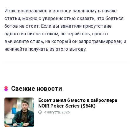
Итак, возвращаясь к вопросу, заданному в начале
статьи, можно с уверенностью сказать, что бояться
ботов не стоит. Если вы заметили присутствие
одного из них за столом, не теряйтесь, просто
вычислите стиль, на который он запрограммирован, и
начинайте получать из этого выгоду.
Свежие новости
Ессет занял 6 место в хайроллере
NOIR Poker Series ($64К)
4 августа, 2026