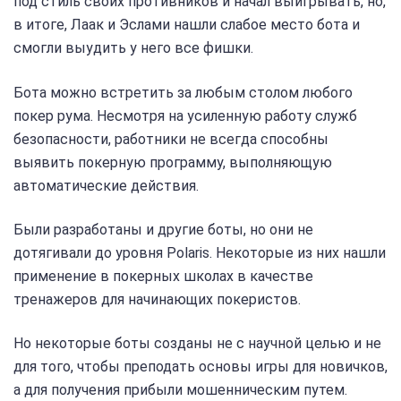
под стиль своих противников и начал выигрывать, но,
в итоге, Лаак и Эслами нашли слабое место бота и
смогли выудить у него все фишки.
Бота можно встретить за любым столом любого
покер рума. Несмотря на усиленную работу служб
безопасности, работники не всегда способны
выявить покерную программу, выполняющую
автоматические действия.
Были разработаны и другие боты, но они не
дотягивали до уровня Polaris. Некоторые из них нашли
применение в покерных школах в качестве
тренажеров для начинающих покеристов.
Но некоторые боты созданы не с научной целью и не
для того, чтобы преподать основы игры для новичков,
а для получения прибыли мошенническим путем.