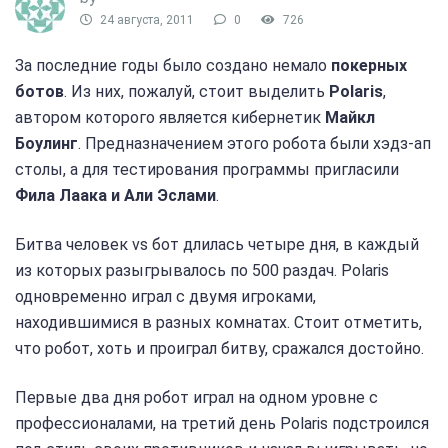
24 августа, 2011
0
726
За последние годы было создано немало
покерных
ботов
. Из них, пожалуй, стоит выделить
Polaris
,
автором которого является кибернетик
Майкл
Боулинг
. Предназначением этого робота были хэдз-ап
столы, а для тестирования программы пригласили
Фила Лаака и Али Эслами
.
Битва человек vs бот длилась четыре дня, в каждый
из которых разыгрывалось по 500 раздач. Polaris
одновременно играл с двумя игроками,
находившимися в разных комнатах. Стоит отметить,
что робот, хоть и проиграл битву, сражался достойно.
Первые два дня робот играл на одном уровне с
профессионалами, на третий день Polaris подстроился