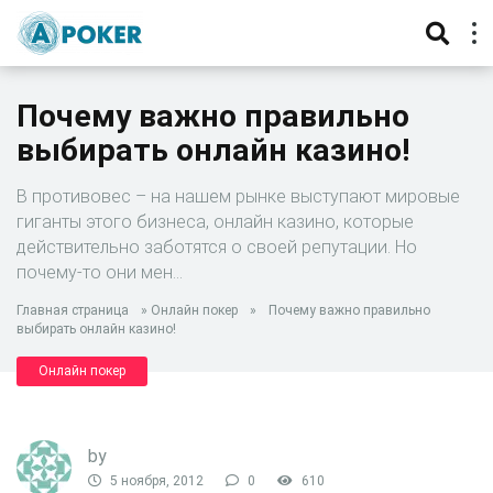
Почему важно правильно
выбирать онлайн казино!
В противовес – на нашем рынке выступают мировые
гиганты этого бизнеса, онлайн казино, которые
действительно заботятся о своей репутации. Но
почему-то они мен…
Главная страница
»
Онлайн покер
»
Почему важно правильно
выбирать онлайн казино!
Онлайн покер
by
5 ноября, 2012
0
610