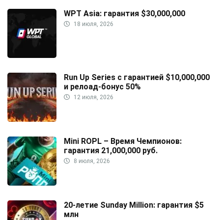
WPT Asia: гарантия $30,000,000
18 июля, 2026
Run Up Series с гарантией $10,000,000
и релоад-бонус 50%
12 июля, 2026
Mini ROPL – Время Чемпионов:
гарантия 21,000,000 руб.
8 июля, 2026
20-летие Sunday Million: гарантия $5
млн