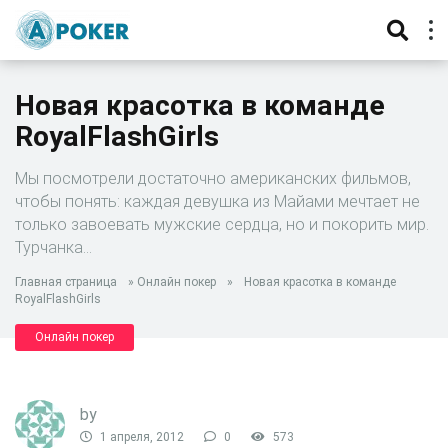
Новая красотка в команде
RoyalFlashGirls
Мы посмотрели достаточно американских фильмов,
чтобы понять: каждая девушка из Майами мечтает не
только завоевать мужские сердца, но и покорить мир.
Турчанка…
Главная страница
»
Онлайн покер
»
Новая красотка в команде
RoyalFlashGirls
Онлайн покер
by
1 апреля, 2012
0
573