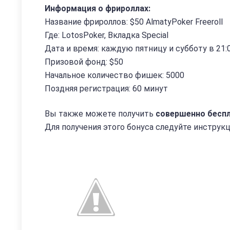
Информация о фрироллах:
Название фрироллов: $50 AlmatyPoker Freeroll
Где: LotosPoker, Вкладка Special
Дата и время: каждую пятницу и субботу в 21:
Призовой фонд: $50
Начальное количество фишек: 5000
Поздняя регистрация: 60 минут
Вы также можете получить
совершенно беспл
Для получения этого бонуса следуйте инструк