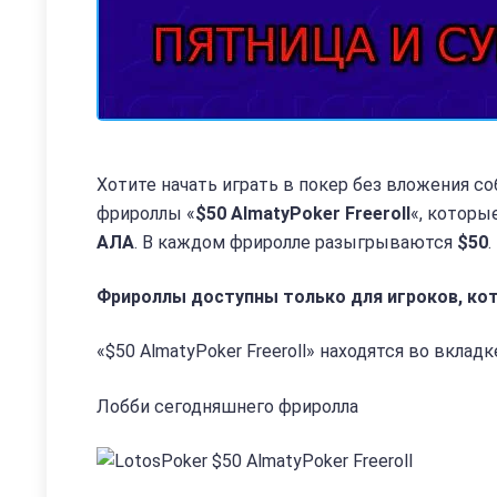
Хотите начать играть в покер без вложения 
фрироллы «
$50 AlmatyPoker Freeroll
«, которы
АЛА
. В каждом фриролле разыгрываются
$50
.
Фрироллы доступны только для игроков, кот
«$50 AlmatyPoker Freeroll» находятся во вкладк
Лобби сегодняшнего фриролла