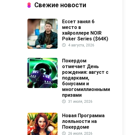
Свежие новости
Ессет занял 6
место в
хайроллере NOIR
Poker Series ($64К)
4 августа, 2026
Покердом
отмечает День
рождения: август с
подарками,
бонусами и
многомиллионными
призами
31 июля, 2026
Новая Программа
лояльности на
Покердоме
26 июля, 2026