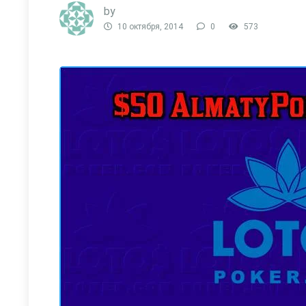
by
10 октября, 2014
0
573