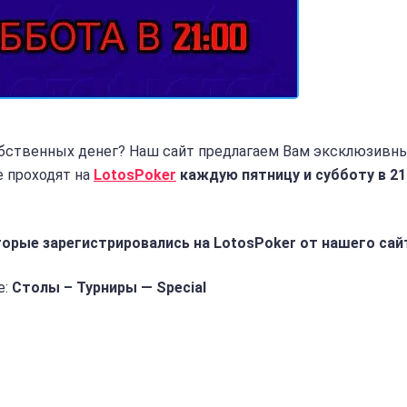
собственных денег? Наш сайт предлагаем Вам эксклюзивн
е проходят на
LotosPoker
каждую пятницу и субботу в 21
орые зарегистрировались на LotosPoker от нашего сай
е:
Столы – Турниры — Special