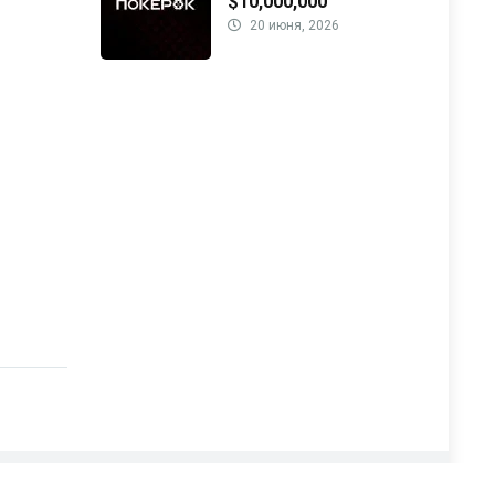
$10,000,000
20 июня, 2026