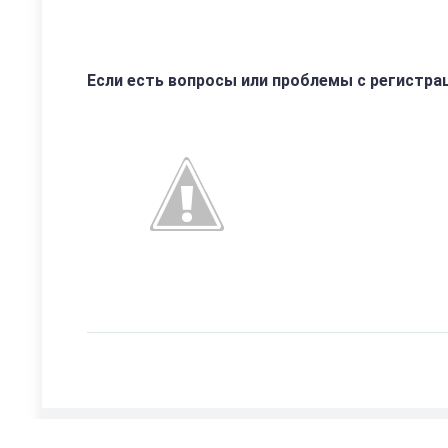
Если есть вопросы или проблемы с регистрац