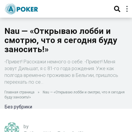
Nau — «Открываю лобби и
смотрю, что я сегодня буду
заносить!»
-Привет! Расскажи немного о себе. -Привет! Меня
зовут Дильшат, я с 81-го года рождения. Уже как
полгода временно проживаю в Бельгии, пришлось
переехать по се…
Главная страница
»
Nau — «Открываю лобби и смотрю, что я сегодня
буду заносить!»
Без рубрики
by