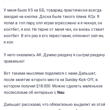
У меня было К5 на ББ, товарищ практически всегда
заходил на кнопке. Доска была такого плана: КQх. Я
попал в топ пару, опп играл агрессивно и я чекнул, он
контбет, я кол. На терне от меня чек, он вновь ставит
контбет. В это раз я его переставил, оппонент олл-ин,
я кол.
У него оказались АК. Думаю раздачу я сыграл раздачу
правильно!
Вот такими мыслями поделился с нами Дильшат,
после занятие второго места на Sunday Kick-Off, в
котором получил $18.000. Можно сделать маленькое
послесловие об интервью с
Nau
.
Дильшат рассказал, что обязательно выделит из этой