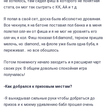
не хотелось, там сидел фиш в которого не понятная
стата, он мог так сыграть с КК, АА и т.д.
Я попал в свой сет, доска была абсолютно дровяная.
Все чекнули, я на батоне поставил пол банка и в меня
полетел олл-ин от фиша и я не мог не уровнять его
олл-ин, я кол. Фиш показал 64:diamond:, терном пришла
мелочь, но :diamond:, на флопе уже была одна буба, я
переживал… но все обошлось.
Потом понемногу начало заходить и я расширил чарт
своих рук. В общем довольно спокойная игра
получалась!
-Как добрался к призовым местам?
-Я выкидывал сильные руки чтобы добраться до
призов и к моему удивлению бабл прошел очень