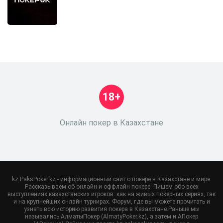
18+
Онлайн покер в Казахстане
kz.PaksPoker.kz - информационный сайт о покере в Казахстане и мире.
Рассказываем об онлайн и оффлайн покере. Пишем обо всех
выступлениях казахстанских игроков: как на живых покерных сериях, так
и на крупнейших онлайн турнирах. Форум, где вы можете прочитать и
узнать всю историю развития покера в Казахстане.Раньше мы
назывались АлматыПокер (AlmatyPoker.kz), а затем и АПокер