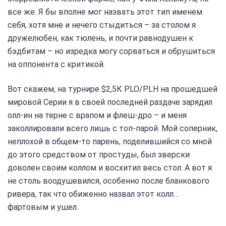
все же. Я бы вполне мог назвать этот тип именем
себя, хотя мне и нечего стыдиться – за столом я
дружелюбен, как тюлень, и почти равнодушен к
бэдбитам – но изредка могу сорваться и обрушиться
на оппонента с критикой.
Вот скажем, на турнире $2,5К PLO/PLH на прошедшей
мировой Серии я в своей последней раздаче зарядил
олл-ин на терне с врапом и флеш-дро – и меня
заколлировали всего лишь с топ-парой. Мой соперник,
неплохой в общем-то парень, поделившийся со мной
до этого средством от простуды, был зверски
доволен своим коллом и восхитил весь стол. А вот я
не столь воодушевился, особенно после бланкового
ривера, так что обиженно назвал этот колл…
фартовым и ушел.