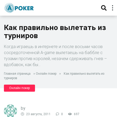
Как правильно вылетать из
турниров
Когда играешь в интернете и после восьми часов
сосредоточенной А-game вылетаешь на баббле с
тузами против королей, незачем сдерживать гнев –
вдобавок, как бы…
Главная страница
»
Онлайн покер
»
Как правильно вылетать из
турниров
Онлайн покер
by
23 августа, 2011
0
697