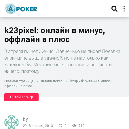
k23pixel: онлайн в минус,
оффлайн в плюс
3 апреля пишет Женис: Давненько не писал! Поездка
впринципе вышла удачной, но не настолько как
хотелось бы. Местные меня попросили не писать
ничего, поэтому …
Главная страница
»
Онлайн покер
»
k23pixel: онлайн в минус,
оффлайн в плюс
Онлайн покер
by
8 апреля, 2013
0
710