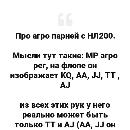
Про агро парней с НЛ200.
Мысли тут такие: MP агро
рег, на флопе он
изображает KQ, АА, JJ, TT ,
AJ
из всех этих рук у него
реально может быть
только TT и AJ (АА, JJ он