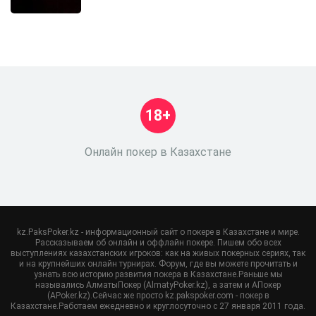
18+
Онлайн покер в Казахстане
kz.PaksPoker.kz - информационный сайт о покере в Казахстане и мире.
Рассказываем об онлайн и оффлайн покере. Пишем обо всех
выступлениях казахстанских игроков: как на живых покерных сериях, так
и на крупнейших онлайн турнирах. Форум, где вы можете прочитать и
узнать всю историю развития покера в Казахстане.Раньше мы
назывались АлматыПокер (AlmatyPoker.kz), а затем и АПокер
(APoker.kz).Сейчас же просто kz.pakspoker.com - покер в
Казахстане.Работаем ежедневно и круглосуточно с 27 января 2011 года.