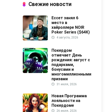
Свежие новости
Ессет занял 6
место в
хайроллере NOIR
Poker Series ($64К)
4 августа, 2026
Покердом
отмечает День
рождения: август с
подарками,
бонусами и
многомиллионными
призами
31 июля, 2026
Новая Программа
лояльности на
Покердоме
26 июля, 2026