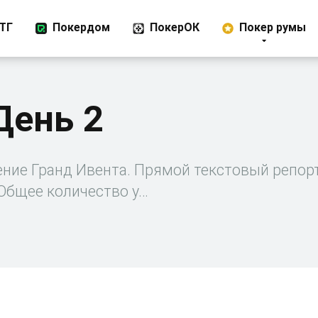
ТГ
Покердом
ПокерОК
Покер румы
День 2
ение Гранд Ивента. Прямой текстовый репор
 Общее количество у…