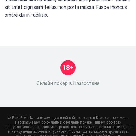
sit amet dignissim tellus, non porta massa. Fusce rhoncus
ornare dui in facilisis.
18+
Онлайн покер в Казахстане
kz.PaksPoker.kz - информационный сайт о покере в Казахстане и мире.
Рассказываем об онлайн и оффлайн покере. Пишем обо всех
выступлениях казахстанских игроков: как на живых покерных сериях, так
и на крупнейших онлайн турнирах. Форум, где вы можете прочитать и
узнать всю историю развития покера в Казахстане.Раньше мы