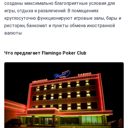
созданы максимально благоприятные условия для
игры, отдыха и развлечений. В помещениях
круглосуточно функционируют игровые залы, бары и
ресторан, банкомат и пункты обмена иностранной
валюты.
Что предлагает Flamingo Poker Club