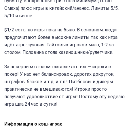
субботу, воскресенье три стола минимум (Техас,
Омаха) плюс игры в китайский/ананас. Лимиты 5/5,
5/10 и выше.
$1/2 есть, но игры пока не было. В основном, люди
предпочитают более высокие лимиты так как игра
идёт агро-лузовая. Тайтовых игроков мало, 1-2 за
столом. Половина стола казиношники/рулетчики.
За покерным столом главные это вы — игроки в
покер! У нас нет балансировок, дорогих докруток,
штрафов, блэков и т.д. и т.п.! Питбоссы и дилеры
практически не вмешиваются! Игроки просто
получают удовольствие от игры! Поэтому эту неделю
игра шла 24 час в сутки!
Информация о кэш-играх