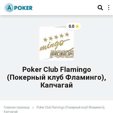
0.0
Poker Club Flamingo
(Покерный клуб Фламинго),
Капчагай
Главная страница
»
Poker Club Flamingo (Покерный клуб Фламинго),
Капчагай