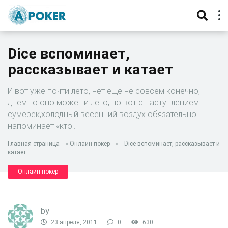
Dice вспоминает,
рассказывает и катает
И вот уже почти лето, нет еще не совсем конечно,
днем то оно может и лето, но вот с наступлением
сумерек,холодный весенний воздух обязательно
напоминает «кто…
Главная страница
»
Онлайн покер
»
Dice вспоминает, рассказывает и
катает
Онлайн покер
by
23 апреля, 2011
0
630