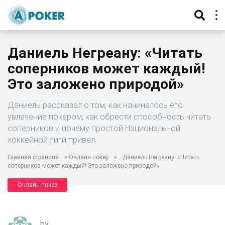
Даниель Негреану: «Читать
соперников может каждый!
Это заложено природой»
Даниель рассказал о том, как начиналось его
увлечение покером, как обрести способность читать
соперников и почему простой Национальной
хоккейной лиги привел …
Главная страница
»
Онлайн покер
»
Даниель Негреану: «Читать
соперников может каждый! Это заложено природой»
Онлайн покер
by