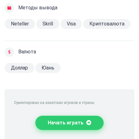
Методы вывода
Neteller
Skrill
Visa
Криптовалюта
Валюта
Доллар
Юань
Ориентирован на азиатских игроков и страны
Начать играть