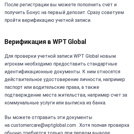
После регистрации вы можете пополнить счёт и
получить Бонус на первый депозит. Сразу советуем
пройти верификацию учетной записи.
Верификация в WPT Global
Для проверки учетной записи WPT Global новым
игрокам необходимо предоставить стандартные
идентификационные документы. К ним относятся
действительное удостоверение личности, например
паспорт или водительские права, а также
подтверждение места жительства, например счет за
коммунальные услуги или выписка из банка.
Вы можете отправить эти документы
на customercare@wptglobal.com . Хотя полная проверка
обычно требуется только при первом выводе