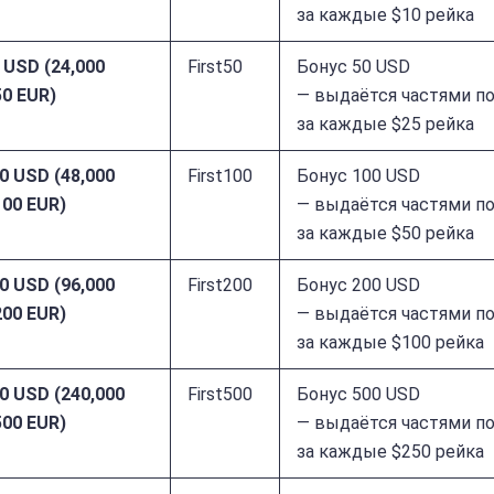
за каждые $10 рейка
 USD (24,000
First50
Бонус 50 USD
0 EUR)
— выдаётся частями п
за каждые $25 рейка
0 USD (48,000
First100
Бонус 100 USD
00 EUR)
— выдаётся частями п
за каждые $50 рейка
0 USD (96,000
First200
Бонус 200 USD
00 EUR)
— выдаётся частями п
за каждые $100 рейка
0 USD (240,000
First500
Бонус 500 USD
00 EUR)
— выдаётся частями п
за каждые $250 рейка