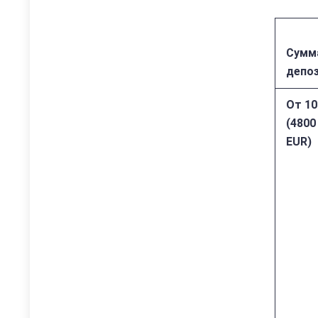
Сумм
депо
От 1
(4800
EUR)