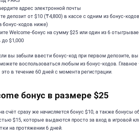
код PAKS
вердите адрес электронной почты
ите депозит от $10 (₸4,800) в кассе с одним из бонус-кодо
а бонус-кодов ниже)
чите Welcome-бонус на сумму $25 или один из 6 отыгрыва
 до $1,000
ли вы забыли ввести бонус-код при первом депозите, вы
можете воспользоваться любым из бонус-кодов. Главное
 это в течение 60 дней с момента регистрации.
ome бонус в размере $25
на счёт cразу же начисляется бонус $10, а также бонусы 
тью $15, которые выдаются просто за вход в игровой кл
утки на протяжении 6 дней.