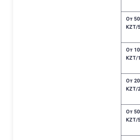
От 50
KZT/5
От 10
KZT/1
От 20
KZT/2
От 50
KZT/5