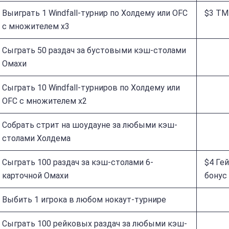
Выиграть 1 Windfall-турнир по Холдему или OFC
$3 TM
с множителем x3
Сыграть 50 раздач за бустовыми кэш-столами
Омахи
Сыграть 10 Windfall-турниров по Холдему или
OFC с множителем x2
Собрать стрит на шоудауне за любыми кэш-
столами Холдема
Сыграть 100 раздач за кэш-столами 6-
$4 Ге
карточной Омахи
бонус
Выбить 1 игрока в любом нокаут-турнире
Сыграть 100 рейковых раздач за любыми кэш-