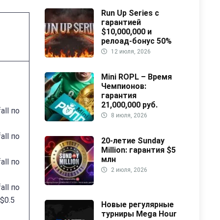
Run Up Series с
гарантией
$10,000,000 и
релоад-бонус 50%
12 июля, 2026
Mini ROPL – Время
Чемпионов:
гарантия
21,000,000 руб.
all по
8 июля, 2026
all по
20-летие Sunday
Million: гарантия $5
млн
all по
2 июля, 2026
all по
 $0.5
Новые регулярные
турниры Mega Hour