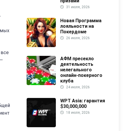
призами
31 июля, 2026
в
Новая Программа
лояльности на
емых
Покердоме
26 июля, 2026
 все
АФМ пресекло
 —
деятельность
нелегального
онлайн-покерного
клуба
24 июля, 2026
WPT Asia: гарантия
общей
$30,000,000
иент
18 июля, 2026