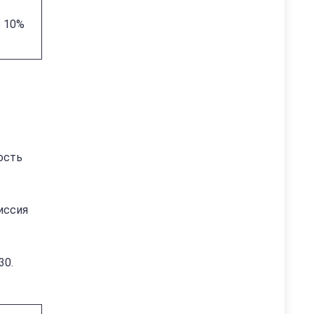
о 10%
ость
иссия
30.