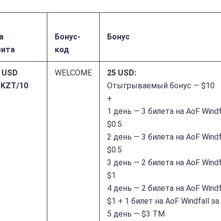
а
Бонус-
Бонус
зита
код
0 USD
WELCOME
25 USD:
 KZT/10
Отыгрываемый бонус — $10
+
1 день — 3 билета на AoF Windf
$0.5
2 день — 3 билета на AoF Windf
$0.5
3 день — 2 билета на AoF Windf
$1
4 день — 2 билета на AoF Windf
$1 + 1 билет на AoF Windfall за
5 день — $3 ТМ