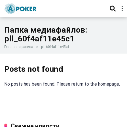
Папка медиафайлов:
pll_60f4af11e45c1
Главная страница
»
pll_60f4af11e45c1
Posts not found
No posts has been found. Please return to the homepage.
Свежие новости