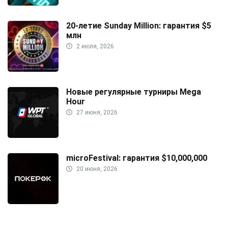
20-летие Sunday Million: гарантия $5
млн
2 июля, 2026
Новые регулярные турниры Mega
Hour
27 июня, 2026
microFestival: гарантия $10,000,000
20 июня, 2026