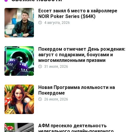
Ессет занял 6 место в хайроллере
NOIR Poker Series ($64К)
4 августа, 2026
Покердом отмечает День рождения:
август с подарками, бонусами и
многомиллионными призами
31 июля, 2026
Новая Программа лояльности на
Покердоме
26 июля, 2026
АФМ пресекло деятельность
нелегального онлайн-покерного