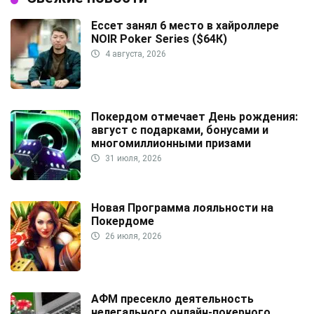
Ессет занял 6 место в хайроллере
NOIR Poker Series ($64К)
4 августа, 2026
Покердом отмечает День рождения:
август с подарками, бонусами и
многомиллионными призами
31 июля, 2026
Новая Программа лояльности на
Покердоме
26 июля, 2026
АФМ пресекло деятельность
нелегального онлайн-покерного