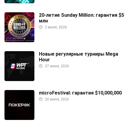
20-летие Sunday Million: гарантия $5
млн
2 июля, 2026
Новые регулярные турниры Mega
Hour
27 июня, 2026
microFestival: гарантия $10,000,000
20 июня, 2026